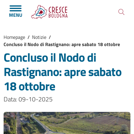
Salta al contenuto principale
Skip to footer content
MENU
Briciole di pane
Homepage
/
Notizie
/
Concluso il Nodo di Rastignano: apre sabato 18 ottobre
Concluso il Nodo di
Rastignano: apre sabato
18 ottobre
Data:
09-10-2025