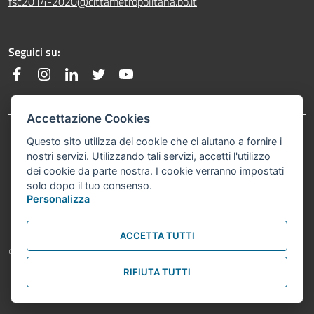
fsc2014-2020@cittametropolitana.bo.it
Seguici su:
Facebook
Instagram
Linkedin
Twitter
YouTube
Accettazione Cookies
Footer menu
Questo sito utilizza dei cookie che ci aiutano a fornire i
Privacy Policy
nostri servizi. Utilizzando tali servizi, accetti l'utilizzo
dei cookie da parte nostra. I cookie verranno impostati
Note Legali
solo dopo il tuo consenso.
Personalizza
ACCETTA TUTTI
Footer: copyright
© Comune di Bologna 2021. Tutti i diritti riservati.
RIFIUTA TUTTI