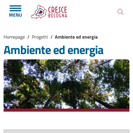
Salta al contenuto principale
Skip to footer content
MENU
Briciole di pane
Homepage
/
Progetti
/
Ambiente ed energia
Ambiente ed energia