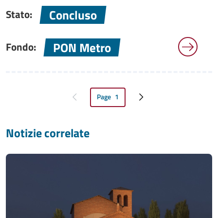
Concluso
Stato:
PON Metro
Fondo:
Page
1
Pagina precedente
Pagina attuale
Pagina successiva
Notizie correlate