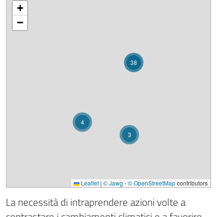
+
−
38
4
3
Leaflet
|
© Jawg
-
© OpenStreetMap
contributors
La necessità di intraprendere azioni volte a
contrastare i cambiamenti climatici e a favorire