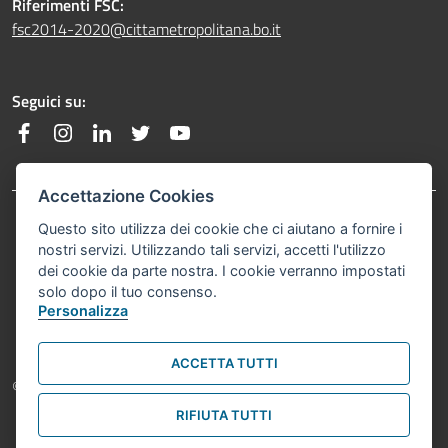
Riferimenti FSC:
fsc2014-2020@cittametropolitana.bo.it
Seguici su:
Facebook
Instagram
Linkedin
Twitter
YouTube
Accettazione Cookies
Footer menu
Questo sito utilizza dei cookie che ci aiutano a fornire i
Privacy Policy
nostri servizi. Utilizzando tali servizi, accetti l'utilizzo
dei cookie da parte nostra. I cookie verranno impostati
Note Legali
solo dopo il tuo consenso.
Personalizza
ACCETTA TUTTI
Footer: copyright
© Comune di Bologna 2021. Tutti i diritti riservati.
RIFIUTA TUTTI