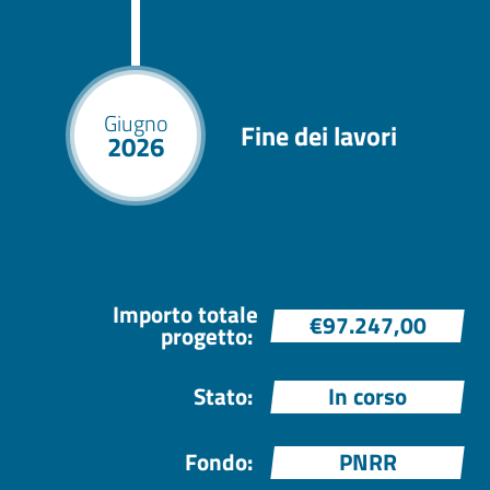
Giugno
Fine dei lavori
2026
Importo totale
€97.247,00
progetto:
Stato:
In corso
Fondo:
PNRR