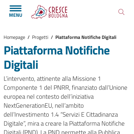
Salta al contenuto principale
Skip to footer content
MENU
Briciole di pane
Homepage
/
Progetti
/
Piattaforma Notifiche Digitali
Piattaforma Notifiche
Digitali
L’intervento, attinente alla Missione 1
Componente 1 del PNRR, finanziato dall’Unione
europea nel contesto dell’iniziativa
NextGenerationEU, nell’ambito
dell’Investimento 1.4 “Servizi E Cittadinanza
Digitale”, mira a creare la Piattaforma Notifiche
Digitali (PND). La PND permette alla Pubblica