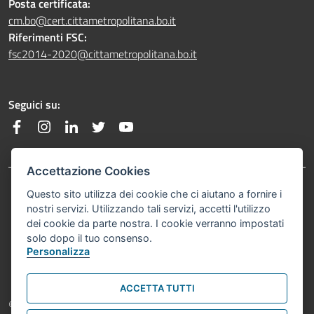
Posta certificata:
cm.bo@cert.cittametropolitana.bo.it
Riferimenti FSC:
fsc2014-2020@cittametropolitana.bo.it
Seguici su:
Facebook
Instagram
Linkedin
Twitter
YouTube
Accettazione Cookies
Footer menu
Questo sito utilizza dei cookie che ci aiutano a fornire i
Privacy Policy
nostri servizi. Utilizzando tali servizi, accetti l'utilizzo
dei cookie da parte nostra. I cookie verranno impostati
Note Legali
solo dopo il tuo consenso.
Personalizza
ACCETTA TUTTI
Footer: copyright
© Comune di Bologna 2021. Tutti i diritti riservati.