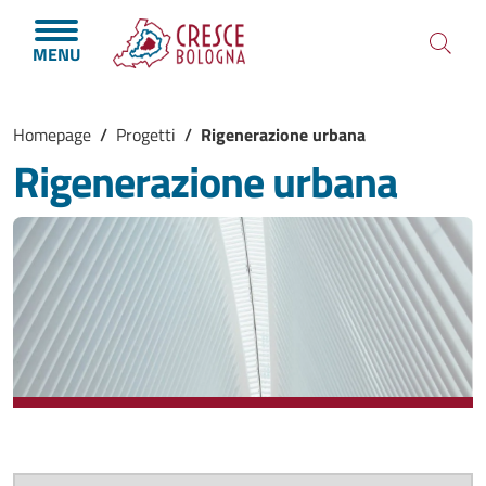
Salta al contenuto principale
Skip to footer content
MENU
Briciole di pane
Homepage
/
Progetti
/
Rigenerazione urbana
Rigenerazione urbana