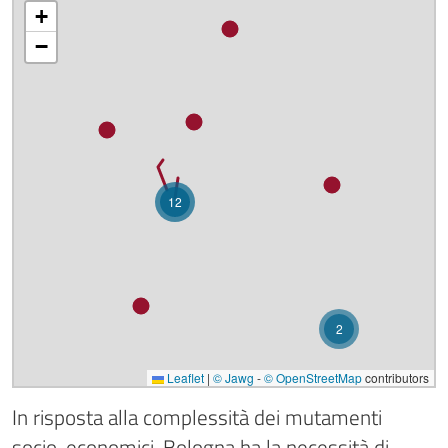
+
−
12
2
Leaflet
|
© Jawg
-
© OpenStreetMap
contributors
In risposta alla complessità dei mutamenti
socio-economici, Bologna ha la necessità di